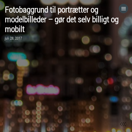
Fotobaggrund til portrætter og
HOME
modelbilleder – gør det selv billigt og
mobilt
CATEGORIES
juli 28, 2017
GO TO
VISIT WEBSITE