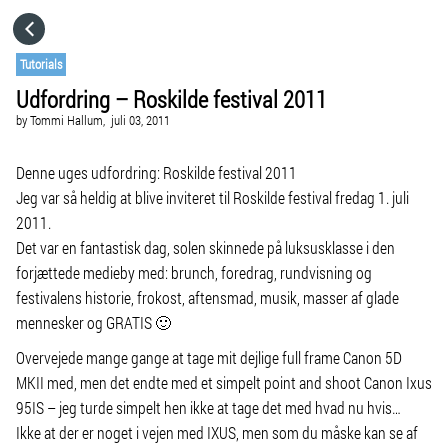
HOME
Tutorials
Udfordring – Roskilde festival 2011
CATEGORIES
by
Tommi Hallum,
juli 03, 2011
GO TO
Denne uges udfordring: Roskilde festival 2011
Jeg var så heldig at blive inviteret til Roskilde festival fredag 1. juli
2011.
VISIT WEBSITE
Det var en fantastisk dag, solen skinnede på luksusklasse i den
forjættede medieby med: brunch, foredrag, rundvisning og
festivalens historie, frokost, aftensmad, musik, masser af glade
mennesker og GRATIS 🙂
Overvejede mange gange at tage mit dejlige full frame Canon 5D
MKII med, men det endte med et simpelt point and shoot Canon Ixus
95IS – jeg turde simpelt hen ikke at tage det med hvad nu hvis…
Ikke at der er noget i vejen med IXUS, men som du måske kan se af