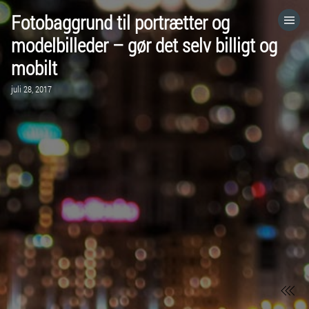
Fotobaggrund til portrætter og
HOME
modelbilleder – gør det selv billigt og
mobilt
CATEGORIES
juli 28, 2017
GO TO
VISIT WEBSITE