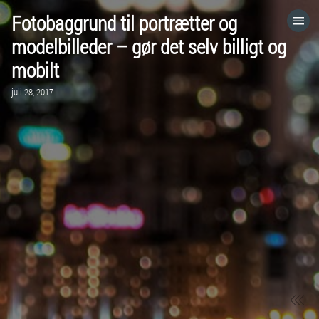
Fotobaggrund til portrætter og
HOME
modelbilleder – gør det selv billigt og
mobilt
CATEGORIES
juli 28, 2017
GO TO
VISIT WEBSITE