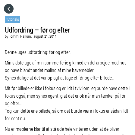
HOME
Tutorials
Udfordring – før og efter
CATEGORIES
by
Tommi Hallum,
august 21, 2011
GO TO
Denne uges udfordring: før og efter.
Min sidste uge af min sommerferie gik med en del arbejde med hus
og have blandt andet maling af mine havemøbler.
VISIT WEBSITE
Synes da lige at det var oplagt at tage et før og efter billede..
Mit før billede er ikke i fokus og er lidt i tvivl om jeg burde have dette i
fokus også, men synes egentlig at det er ok når man tænker på før
og efter…
Tog kun dette ene billede, så om det burde være i fokus er sådan lidt
for sent nu.
Nu er møblerne klar til at stå ude hele vinteren uden at de bliver