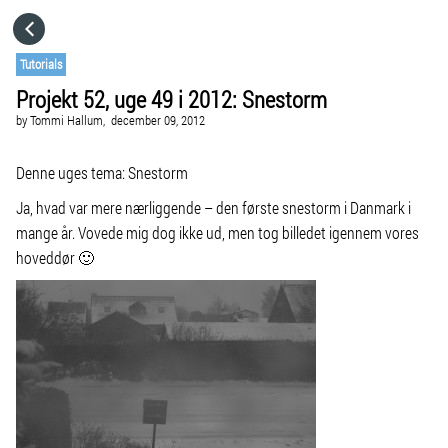
HOME
Tutorials
Projekt 52, uge 49 i 2012: Snestorm
CATEGORIES
by
Tommi Hallum,
december 09, 2012
GO TO
Denne uges tema: Snestorm
Ja, hvad var mere nærliggende – den første snestorm i Danmark i
mange år. Vovede mig dog ikke ud, men tog billedet igennem vores
VISIT WEBSITE
hoveddør 🙂