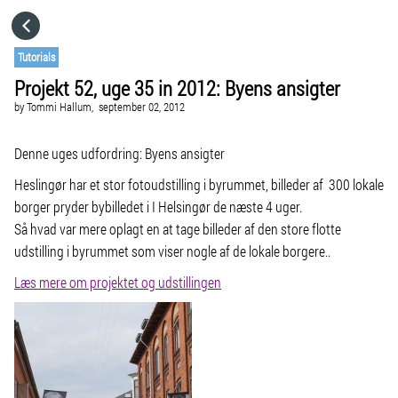
HOME
Tutorials
Projekt 52, uge 35 in 2012: Byens ansigter
CATEGORIES
by
Tommi Hallum,
september 02, 2012
GO TO
Denne uges udfordring: Byens ansigter
Heslingør har et stor fotoudstilling i byrummet, billeder af 300 lokale
borger pryder bybilledet i I Helsingør de næste 4 uger.
VISIT WEBSITE
Så hvad var mere oplagt en at tage billeder af den store flotte
udstilling i byrummet som viser nogle af de lokale borgere..
Læs mere om projektet og udstillingen