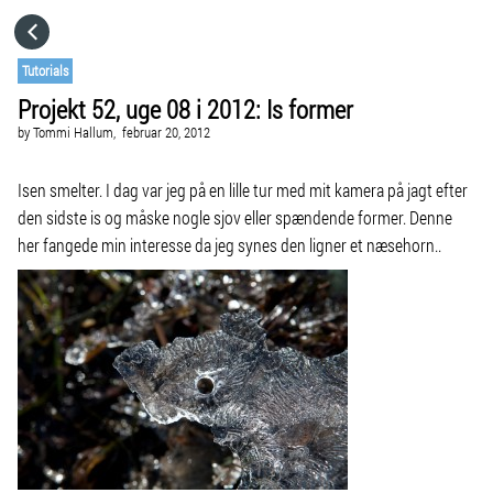
HOME
Tutorials
Projekt 52, uge 08 i 2012: Is former
CATEGORIES
by
Tommi Hallum,
februar 20, 2012
GO TO
Isen smelter. I dag var jeg på en lille tur med mit kamera på jagt efter
den sidste is og måske nogle sjov eller spændende former. Denne
her fangede min interesse da jeg synes den ligner et næsehorn..
VISIT WEBSITE