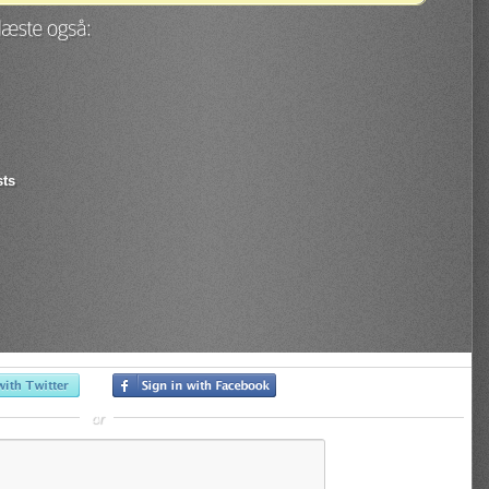
ts
or