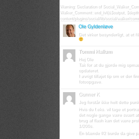
Warning
: Declaration of Social_Walker_Com
Walker_Comment::end_lvl(&$output, $depth 
content/plugins/social/lib/social/walker/co
Ole Gyldenløve
Det virker besynderligt, at et
Tommi Hallum
Hej Ole
Tak for at du gjorde mig opmærk
opdateret.
I øvrigt tilføjet tip om er der 
fotoopgave.
Gunner K
Jeg forstår ikke helt dette punk
Hvis du f.eks. vil tage et port
det nogle gange være svært at f
brug af flash kan det være prob
1/200s.
En blænde f/2 burde da give pæ