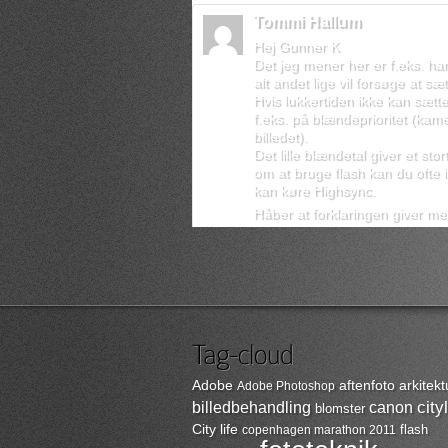
Tommi Hallum
Hej Gunner K
Det jeg mener her er f.eks. har
alt andet lige vil forsøge at sæt
Hvis lukkertiden ikke kan sætte
f.eks. på blændeprioritet (kam
billedet).
Det lille blændetal giver et st
om at bruge flash kan du ofte 
kan køre Highsync.
Håber at forklaringen giver me
Adobe
aftenfoto
arkitekt
Adobe Photoshop
billedbehandling
canon
cityl
blomster
City life
flash
copenhagen marathon 2011