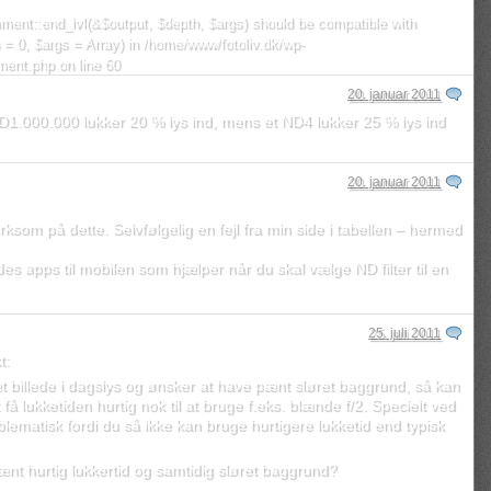
ment::end_lvl(&$output, $depth, $args) should be compatible with
= 0, $args = Array) in
/home/www/fotoliv.dk/wp-
mment.php
on line
60
20. januar 2011
 ND1.000.000 lukker 20 % lys ind, mens et ND4 lukker 25 % lys ind
20. januar 2011
som på dette. Selvfølgelig en fejl fra min side i tabellen – hermed
findes apps til mobilen som hjælper når du skal vælge ND filter til en
25. juli 2011
t:
ræt billede i dagslys og ønsker at have pænt sløret baggrund, så kan
å lukketiden hurtig nok til at bruge f.eks. blænde f/2. Specielt ved
lematisk fordi du så ikke kan bruge hurtigere lukketid end typisk
nt hurtig lukkertid og samtidig sløret baggrund?