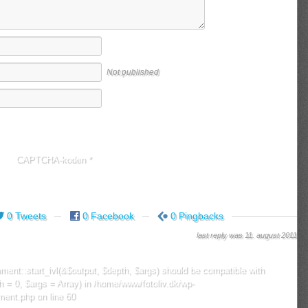
Not published
CAPTCHA-koden
*
0 Tweets
0 Facebook
0 Pingbacks
last reply was 11. august 2011
ent::start_lvl(&$output, $depth, $args) should be compatible with
 = 0, $args = Array) in
/home/www/fotoliv.dk/wp-
mment.php
on line
60