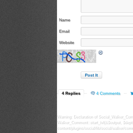
Name
Email
Website
4 Replies
4 Comments
Warning
: Declaration of Social_Walker_Comm
Walker_Comment::start_lvl(&$output, $depth
content/plugins/social/lib/social/walker/co