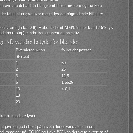
mængde lys uden at ændre farverne.
en øverste del af filtret langsomt bliver mørkere og mørkere.
s der tal til at angive hvor meget lys det pågældende ND filter
dsværdi (f.eks. 0,9). F.eks. lader et ND8/0.9 filter kun 12.5% lys
detrin (f-stop) mindre lys igennem dit objektiv.
Blændereduktion
% lys der passer
(f-stop)
1
50
2
25
3
12,5
6
1,5625
10
< 0,1
13
20
sker at mindske lyset:
. at give en god effekt på havet eller et vandfald kan det
med kameraet på ISO100 og f.eks f/22 kan det være svært at nå