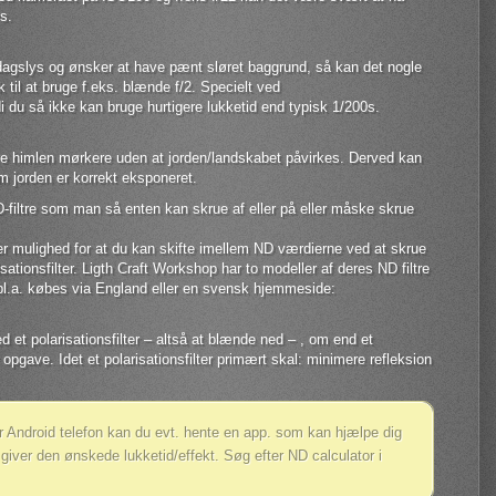
s.
 i dagslys og ønsker at have pænt sløret baggrund, så kan det nogle
 til at bruge f.eks. blænde f/2. Specielt ved
i du så ikke kan bruge hurtigere lukketid end typisk 1/200s.
øre himlen mørkere uden at jorden/landskabet påvirkes. Derved kan
om jorden er korrekt eksponeret.
D-filtre som man så enten kan skrue af eller på eller måske skrue
r mulighed for at du kan skifte imellem ND værdierne ved at skrue
sationsfilter. Ligth Craft Workshop har to modeller af deres ND filtre
bl.a. købes via England eller en svensk hjemmeside:
et polarisationsfilter – altså at blænde ned – , om end et
 opgave. Idet et polarisationsfilter primært skal: minimere refleksion
er Android telefon kan du evt. hente en app. som kan hjælpe dig
giver den ønskede lukketid/effekt. Søg efter ND calculator i