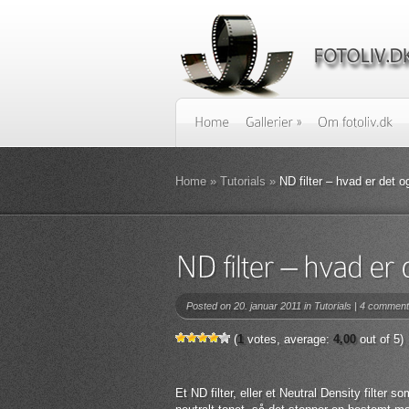
Home
»
Tutorials
»
ND filter – hvad er det o
Posted on 20. januar 2011 in
Tutorials
|
4 comment
(
1
votes, average:
4,00
out of 5)
Et ND filter, eller et Neutral Density filter