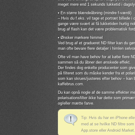
meget mere end 1 sekunds lukketid i dagsly
• En større blændeåbning (mindre f‐værdi)
– Hvis du f.eks. vil tage et portræt billede
gange være svært at få lukketiden hurtig nok
brug af flash kan det være problematisk ford
• Ønsker mørkere himmel
Ved brug af et gradueret ND filter kan du g
man ofte bevare flere detaljer i himlen selv
Ofte vil man have behov for at købe flere N
sammen så du åbner den ønskede effekt.
Der findes dog enkelte producenter som give
på filteret som du måske kender fra et polari
som kan skrues/justeres efter behov – kan 
kaffebrus.com.
Du kan opnå nogle af de samme effekter med 
polarisationsfilter ikke har dette som primær
og/eller mætte farve.
Tip: Hvis du har en iPhone ell
med at se hvilke ND filtre som 
App.store eller Android Market.