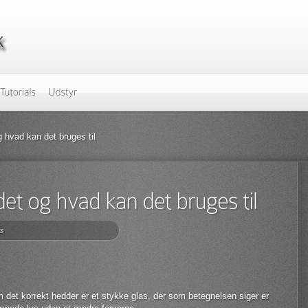
g hvad kan det bruges til
s
 som det korrekt hedder er et stykke glas, der som betegnelsen siger er