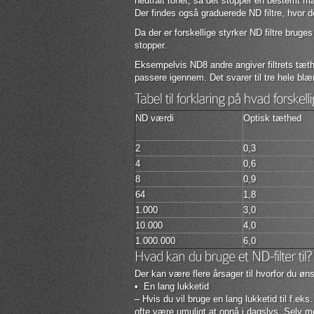
neutralt tonet, så det stopper en bestemt 
Der findes også graduerede ND filtre, hvor d
Da der er forskellige styrker ND filtre bruge
stopper.
Eksempelvis ND8 andre angiver filtrets tæthe
passere igennem. Det svarer til tre hele blæn
ND værdi
Optisk tæthed
2
0,3
4
0,6
8
0,9
64
1,8
1.000
3,0
10.000
4,0
1.000.000
6,0
Der kan være flere årsager til hvorfor du øn
• En lang lukketid
– Hvis du vil bruge en lang lukketid til f.eks
ofte være umuligt at opnå i dagslys. Selv 