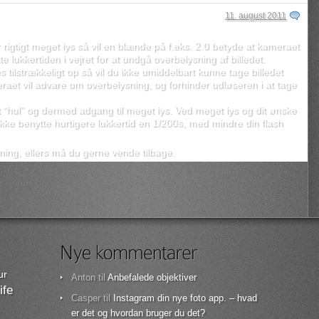
11. august 2011
 rigtigt meget lys så vil en blænde på f.eks. 2.0 betyde at kameraet
te lukkertiden i vejret for at undgå overbelysning af billedet.
s tilstrækkeligt op så vil du ikke umiddelbart kunne tage billedet
eraet vil advare om overbelysning, og forhinder udløseren i at tage
ort “hul” og dermed adgang til meget lys. Ved meget lys og dit ønske
ikke benytte hurtigere lukkertid en 1/200s, med mindre din flash
ning, ellers må du gerne vende tilbage.
ur
Anton
til
Anbefalede objektiver
ife
Casper
til
Instagram din nye foto app. – hvad
er det og hvordan bruger du det?