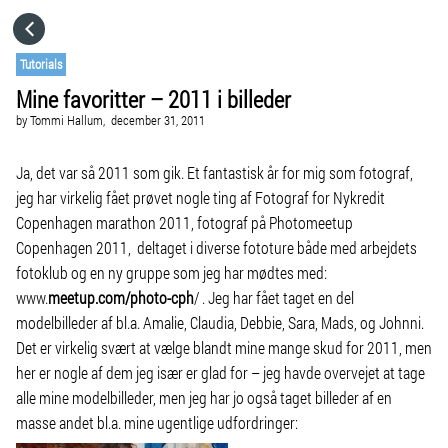
HOME
Tutorials
Mine favoritter – 2011 i billeder
CATEGORIES
by
Tommi Hallum,
december 31, 2011
GO TO
Ja, det var så 2011 som gik. Et fantastisk år for mig som fotograf,
jeg har virkelig fået prøvet nogle ting af Fotograf for Nykredit
Copenhagen marathon 2011, fotograf på Photomeetup
VISIT WEBSITE
Copenhagen 2011, deltaget i diverse fototure både med arbejdets
fotoklub og en ny gruppe som jeg har mødtes med:
www.
meetup.com/photo-cph
/
. Jeg har fået taget en del
modelbilleder af bl.a. Amalie, Claudia, Debbie, Sara, Mads, og Johnni.
Det er virkelig svært at vælge blandt mine mange skud for 2011, men
her er nogle af dem jeg især er glad for – jeg havde overvejet at tage
alle mine modelbilleder, men jeg har jo også taget billeder af en
masse andet bl.a. mine ugentlige udfordringer: