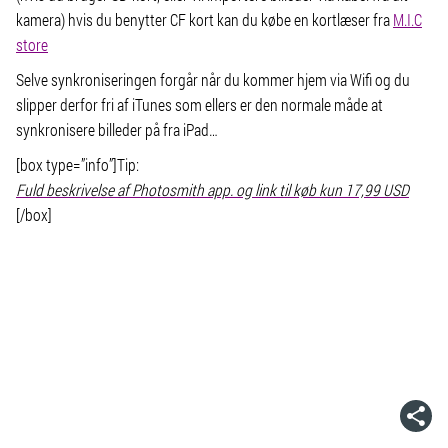
kamera) hvis du benytter CF kort kan du købe en kortlæser fra
M.I.C
store
Selve synkroniseringen forgår når du kommer hjem via Wifi og du
slipper derfor fri af iTunes som ellers er den normale måde at
synkronisere billeder på fra iPad…
[box type=”info”]Tip:
Fuld beskrivelse af Photosmith app. og link til køb kun 17,99 USD
[/box]