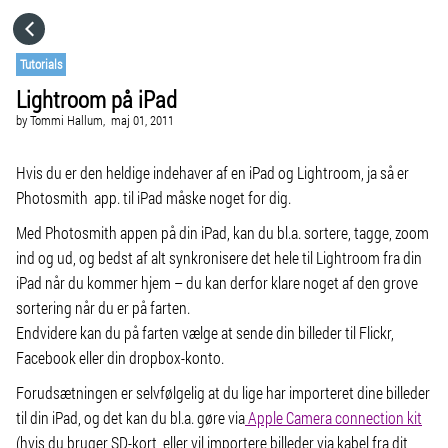
HOME
Tutorials
Lightroom på iPad
CATEGORIES
by
Tommi Hallum,
maj 01, 2011
GO TO
Hvis du er den heldige indehaver af en iPad og Lightroom, ja så er
Photosmith app. til iPad måske noget for dig.
Med Photosmith appen på din iPad, kan du bl.a. sortere, tagge, zoom
VISIT WEBSITE
ind og ud, og bedst af alt synkronisere det hele til Lightroom fra din
iPad når du kommer hjem – du kan derfor klare noget af den grove
sortering når du er på farten.
Endvidere kan du på farten vælge at sende din billeder til Flickr,
Facebook eller din dropbox-konto.
Forudsætningen er selvfølgelig at du lige har importeret dine billeder
til din iPad, og det kan du bl.a. gøre via
Apple Camera connection kit
(hvis du bruger SD-kort, eller vil importere billeder via kabel fra dit