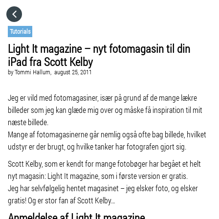
HOME
Tutorials
Light It magazine – nyt fotomagasin til din
CATEGORIES
iPad fra Scott Kelby
by
Tommi Hallum,
august 25, 2011
GO TO
Jeg er vild med fotomagasiner, især på grund af de mange lækre
billeder som jeg kan glæde mig over og måske få inspiration til mit
VISIT WEBSITE
næste billede.
Mange af fotomagasinerne går nemlig også ofte bag billede, hvilket
udstyr er der brugt, og hvilke tanker har fotografen gjort sig.
Scott Kelby, som er kendt for mange fotobøger har begået et helt
nyt magasin: Light It magazine, som i første version er gratis.
Jeg har selvfølgelig hentet magasinet – jeg elsker foto, og elsker
gratis! Og er stor fan af Scott Kelby…
Anmeldelse af Light It magazine