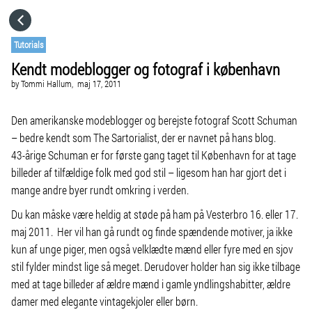
HOME
Tutorials
Kendt modeblogger og fotograf i københavn
CATEGORIES
by
Tommi Hallum,
maj 17, 2011
GO TO
Den amerikanske modeblogger og berejste fotograf Scott Schuman
– bedre kendt som The Sartorialist, der er navnet på hans blog.
43-årige Schuman er for første gang taget til København for at tage
VISIT WEBSITE
billeder af tilfældige folk med god stil – ligesom han har gjort det i
mange andre byer rundt omkring i verden.
Du kan måske være heldig at støde på ham på Vesterbro 16. eller 17.
maj 2011. Her vil han gå rundt og finde spændende motiver, ja ikke
kun af unge piger, men også velklædte mænd eller fyre med en sjov
stil fylder mindst lige så meget. Derudover holder han sig ikke tilbage
med at tage billeder af ældre mænd i gamle yndlingshabitter, ældre
damer med elegante vintagekjoler eller børn.